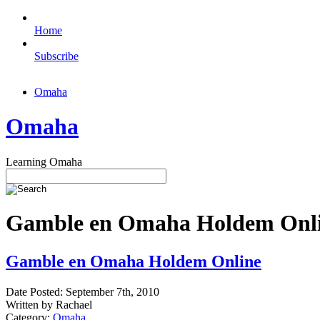
Home
Subscribe
Omaha
Omaha
Learning Omaha
Gamble en Omaha Holdem Onlin
Gamble en Omaha Holdem Online
Date Posted: September 7th, 2010
Written by Rachael
Category:
Omaha