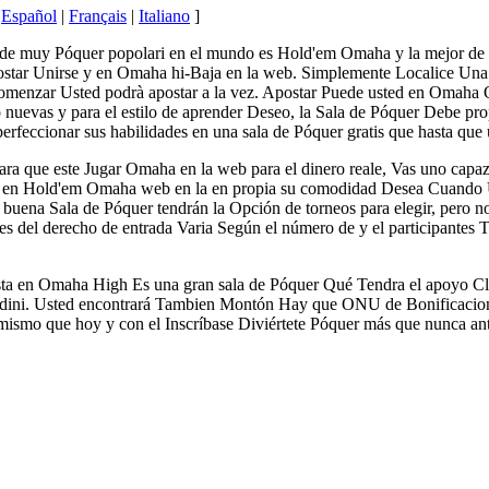
|
Español
|
Français
|
Italiano
]
 de muy Póquer popolari en el mundo es Hold'em Omaha y la mejor de ap
ostar Unirse y en Omaha hi-Baja en la web. Simplemente Localice Una 
comenzar Usted podrà apostar a la vez. Apostar Puede usted en Omaha O
o nuevas y para el estilo de aprender Deseo, la Sala de Póquer Debe p
erfeccionar sus habilidades en una sala de Póquer gratis que hasta que 
para que este Jugar Omaha en la web para el dinero reale, Vas uno cap
 en Hold'em Omaha web en la en propia su comodidad Desea Cuando Ust
na buena Sala de Póquer tendrán la Opción de torneos para elegir, per
es del derecho de entrada Varia Según el número de y el participantes
a en Omaha High Es una gran sala de Póquer Qué Tendra el apoyo Clie
udini. Usted encontrará Tambien Montón Hay que ONU de Bonificacione
í mismo que hoy y con el Inscríbase Diviértete Póquer más que nunca ant