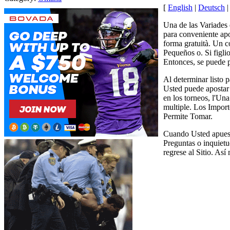
[
English
|
Deutsch
Una de las Variades
para conveniente ap
forma gratuità. Un 
Pequeños o. Si figli
Entonces, se puede p
Al determinar listo 
Usted puede apostar
en los torneos, l'U
multiple. Los Import
Permite Tomar.
Cuando Usted apuest
Preguntas o inquiet
regrese al Sitio. As