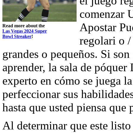
el juego re
comenzar Us
Apostar Pu
Read more about the
Las Vegas 2024 Super
Bowl Streaker
!
regolari o 
grandes o pequeños. Si son 
aprender, la sala de póque
experto en cómo se juega la
perfeccionar sus habilidades
hasta que usted piensa que p
Al determinar que este list