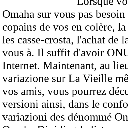
Lorsque vou
Omaha sur vous pas besoin d
copains de vos en colère, la 
les casse-crosta, l'achat de 
vous à. Il suffit d'avoir O
Internet. Maintenant, au lieu
variazione sur La Vieille m
vos amis, vous pourrez décou
versioni ainsi, dans le confo
variazioni des dénommé Om