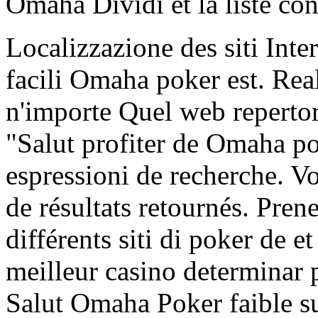
Omaha Dividi et la liste con
Localizzazione des siti Inte
facili Omaha poker est. Rea
n'importe Quel web repert
"Salut profiter de Omaha po
espressioni de recherche. V
de résultats retournés. Pren
différents siti di poker de e
meilleur casino determinar
Salut Omaha Poker faible su