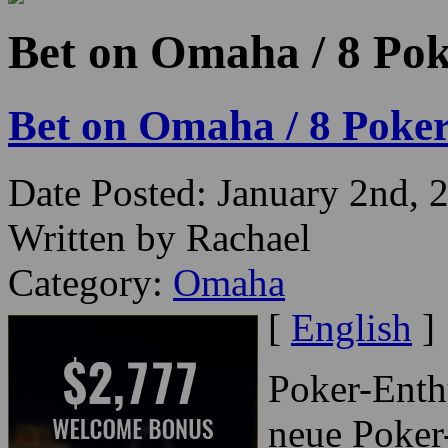
Bet on Omaha / 8 Poke
Bet on Omaha / 8 Poke
Date Posted: January 2nd, 
Written by Rachael
Category:
Omaha
[
English
]
Poker-Enth
neue Poker-