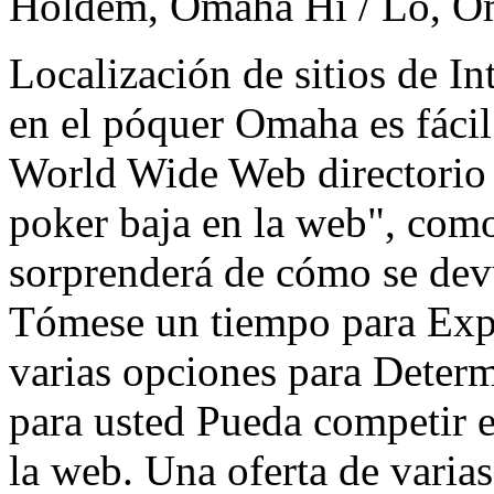
Holdem, Omaha Hi / Lo, Oma
Localización de sitios de I
en el póquer Omaha es fácil
World Wide Web directorio 
poker baja en la web", como
sorprenderá de cómo se dev
Tómese un tiempo para Explo
varias opciones para Determ
para usted Pueda competir
la web. Una oferta de varias