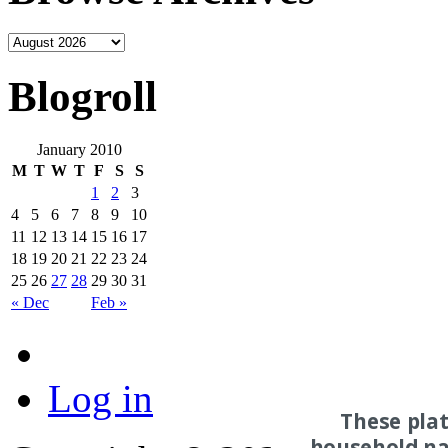
Blogroll
January 2010
M
T
W
T
F
S
S
1
2
3
4
5
6
7
8
9
10
11
12
13
14
15
16
17
18
19
20
21
22
23
24
25
26
27
28
29
30
31
« Dec
Feb »
Log in
These pla
household na