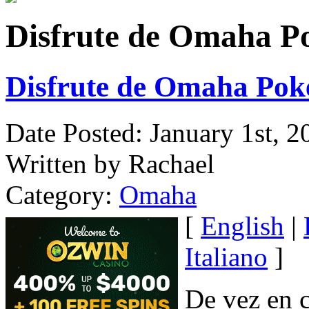
Disfrute de Omaha Po
Disfrute de Omaha Pok
Date Posted: January 1st, 2
Written by Rachael
Category:
Omaha
[
English
|
Italiano
]
De vez en 