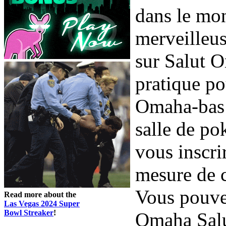
dans le mo
merveilleuse
sur Salut O
pratique po
Omaha-bas s
salle de po
vous inscri
mesure de c
Vous pouve
Read more about the
Las Vegas 2024 Super
Bowl Streaker
!
Omaha Salu