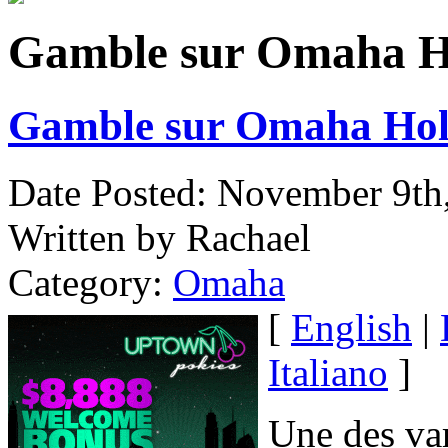
Gamble sur Omaha Ho
Gamble sur Omaha Hold
Date Posted: November 9th
Written by Rachael
Category:
Omaha
[
English
|
Italiano
]
Une des var